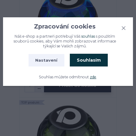
Zpracování cookies
Náš e-shop a partneři potřebují Váš
souhlas
s použitím
souborů cookies, aby Vám mohli zobrazovat informace
týkající se Vašich zájmů.
Souhlasím
Nastavení
Powerball 280Hz Classic Blue
skladem
790 Kč
/
ks
Souhlas můžete odmítnout
zde
.
Přidat do košíku
TOP produkt