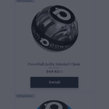
TOP produkt
Powerball 250Hz Autostart Classic
do 3 dnů
549 Kč
/
ks
Detail
TOP produkt