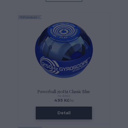
TOP produkt
Powerball 250Hz Classic Blue
na dotaz
495 Kč
/
ks
Detail