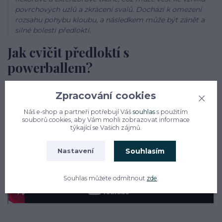
povrchových uzlů a zkrácení svalů. Dochází k omezení
rozsahu pohybu kloubu, a následkem může být zánět a
silné bolesti předloktí.
Jak cvičit předloktí s
powerballem?
Cvičební program s
Powerballem
zajišťuje protažení flexoru
Zpracování cookies
a extenzorů, dodávku synoviální tekutiny do svalů a šlach a
v důsledku zvýšeného průtoku krve předchází zánětům
Náš e-shop a partneři potřebují Váš
souhlas
s použitím
svalů a šlach. Úleva je okamžitá.
souborů cookies, aby Vám mohli zobrazovat informace
týkající se Vašich zájmů.
Souhlasím
Nastavení
Souhlas můžete odmítnout
zde
.