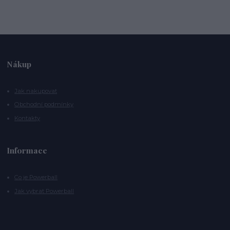
Nákup
Jak nakupovat
Obchodní podmínky
Kontakty
Informace
Co je Powerball
Jak vybrat Powerball