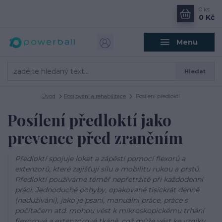
0
ks
0 Kč
Menu
Hledat
Úvod
Posilování a rehabilitace
Posílení předloktí
Posílení předloktí jako
prevence před zraněním
Předloktí spojuje loket a zápěstí pomocí flexorů a
extenzorů, které zajišťují sílu a mobilitu rukou a prstů.
Předloktí používáme téměř nepřetržitě při každodenní
práci. Jednoduché pohyby, opakované tisíckrát denně
(nadužívání), jako je psaní, manuální práce, práce s
počítačem atd. mohou vést k mikroskopickému trhání
flexorové a extenzorové tkáně, což může vést ke vzniku