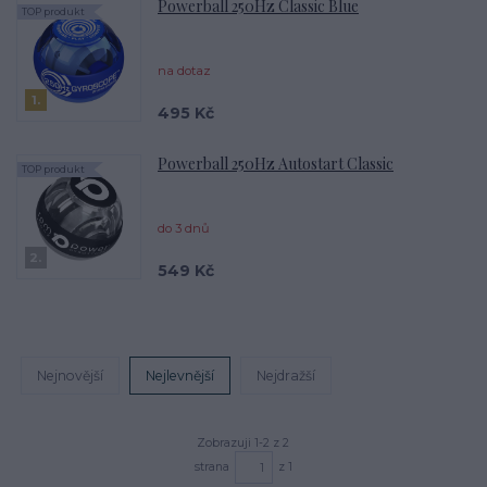
Powerball 250Hz Classic Blue
TOP produkt
na dotaz
1.
495 Kč
Powerball 250Hz Autostart Classic
TOP produkt
do 3 dnů
2.
549 Kč
Nejnovější
Nejlevnější
Nejdražší
Zobrazuji 1-2 z 2
strana
z 1