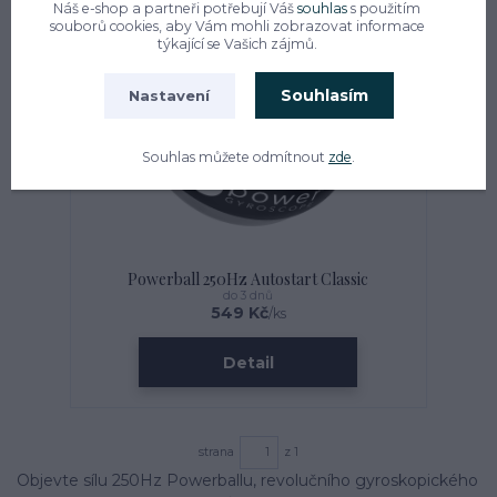
Náš e-shop a partneři potřebují Váš
souhlas
s použitím
souborů cookies, aby Vám mohli zobrazovat informace
týkající se Vašich zájmů.
Souhlasím
Nastavení
Souhlas můžete odmítnout
zde
.
Powerball 250Hz Autostart Classic
do 3 dnů
549 Kč
/
ks
Detail
strana
z 1
Objevte sílu 250Hz Powerballu, revolučního gyroskopického