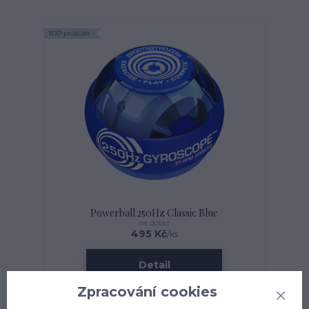
TOP produkt
Powerball 250Hz Classic Blue
na dotaz
495 Kč
/
ks
Detail
Zpracování cookies
TOP produkt