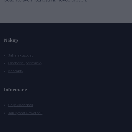
posuňte své možnosti na novou úroveň.
Nákup
Jak nakupovat
Obchodní podmínky
Kontakty
Informace
Co je Powerball
Jak vybrat Powerball