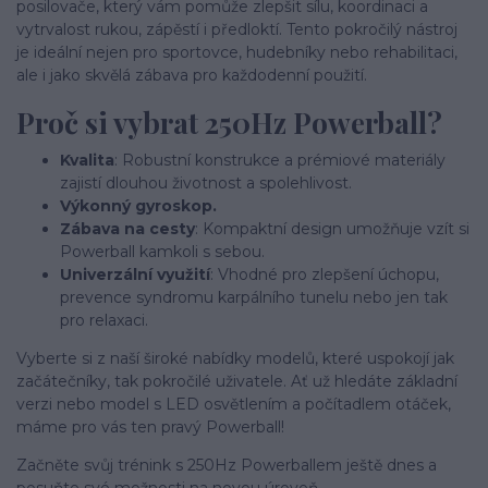
posilovače, který vám pomůže zlepšit sílu, koordinaci a
vytrvalost rukou, zápěstí i předloktí. Tento pokročilý nástroj
je ideální nejen pro sportovce, hudebníky nebo rehabilitaci,
ale i jako skvělá zábava pro každodenní použití.
Proč si vybrat 250Hz Powerball?
Kvalita
: Robustní konstrukce a prémiové materiály
zajistí dlouhou životnost a spolehlivost.
Výkonný gyroskop.
Zábava na cesty
: Kompaktní design umožňuje vzít si
Powerball kamkoli s sebou.
Univerzální využití
: Vhodné pro zlepšení úchopu,
prevence syndromu karpálního tunelu nebo jen tak
pro relaxaci.
Vyberte si z naší široké nabídky modelů, které uspokojí jak
začátečníky, tak pokročilé uživatele. Ať už hledáte základní
verzi nebo model s LED osvětlením a počítadlem otáček,
máme pro vás ten pravý Powerball!
Začněte svůj trénink s 250Hz Powerballem ještě dnes a