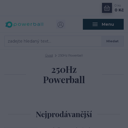
0
ks
0 Kč
Menu
Hledat
Úvod
250Hz Powerball
250Hz
Powerball
Nejprodávanější