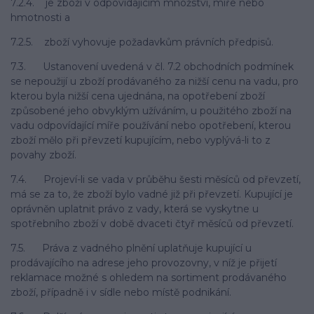
7.2.4. je zboží v odpovídajícím množství, míře nebo
hmotnosti a
7.2.5. zboží vyhovuje požadavkům právních předpisů.
7.3. Ustanovení uvedená v čl. 7.2 obchodních podmínek
se nepoužijí u zboží prodávaného za nižší cenu na vadu, pro
kterou byla nižší cena ujednána, na opotřebení zboží
způsobené jeho obvyklým užíváním, u použitého zboží na
vadu odpovídající míře používání nebo opotřebení, kterou
zboží mělo při převzetí kupujícím, nebo vyplývá-li to z
povahy zboží.
7.4. Projeví-li se vada v průběhu šesti měsíců od převzetí,
má se za to, že zboží bylo vadné již při převzetí. Kupující je
oprávněn uplatnit právo z vady, která se vyskytne u
spotřebního zboží v době dvaceti čtyř měsíců od převzetí.
7.5. Práva z vadného plnění uplatňuje kupující u
prodávajícího na adrese jeho provozovny, v níž je přijetí
reklamace možné s ohledem na sortiment prodávaného
zboží, případně i v sídle nebo místě podnikání.