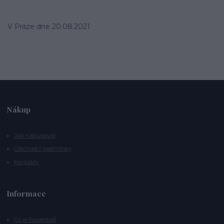
V Praze dne 20.08.2021
Nákup
Jak nakupovat
Obchodní podmínky
Kontakty
Informace
Co je Powerball