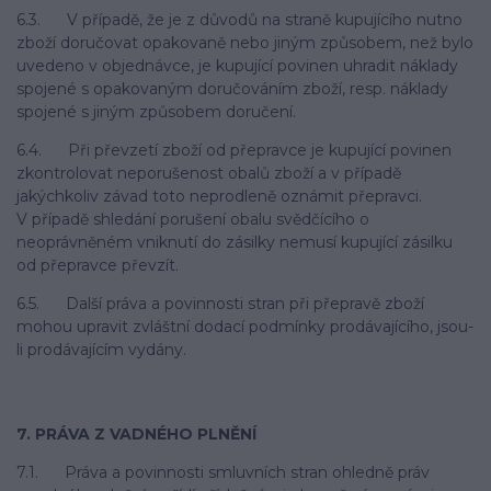
6.3. V případě, že je z důvodů na straně kupujícího nutno
zboží doručovat opakovaně nebo jiným způsobem, než bylo
uvedeno v objednávce, je kupující povinen uhradit náklady
spojené s opakovaným doručováním zboží, resp. náklady
spojené s jiným způsobem doručení.
6.4. Při převzetí zboží od přepravce je kupující povinen
zkontrolovat neporušenost obalů zboží a v případě
jakýchkoliv závad toto neprodleně oznámit přepravci.
V případě shledání porušení obalu svědčícího o
neoprávněném vniknutí do zásilky nemusí kupující zásilku
od přepravce převzít.
6.5. Další práva a povinnosti stran při přepravě zboží
mohou upravit zvláštní dodací podmínky prodávajícího, jsou-
li prodávajícím vydány.
7. PRÁVA Z VADNÉHO PLNĚNÍ
7.1. Práva a povinnosti smluvních stran ohledně práv