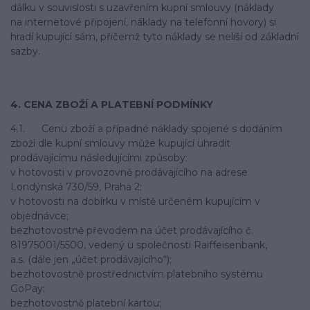
dálku v souvislosti s uzavřením kupní smlouvy (náklady
na internetové připojení, náklady na telefonní hovory) si
hradí kupující sám, přičemž tyto náklady se neliší od základní
sazby.
4. CENA ZBOŽÍ A PLATEBNÍ PODMÍNKY
4.1. Cenu zboží a případné náklady spojené s dodáním
zboží dle kupní smlouvy může kupující uhradit
prodávajícímu následujícími způsoby:
v hotovosti v provozovně prodávajícího na adrese
Londýnská 730/59, Praha 2;
v hotovosti na dobírku v místě určeném kupujícím v
objednávce;
bezhotovostně převodem na účet prodávajícího č.
81975001/5500, vedený u společnosti Raiffeisenbank,
a.s. (dále jen „účet prodávajícího“);
bezhotovostně prostřednictvím platebního systému
GoPay;
bezhotovostně platební kartou;