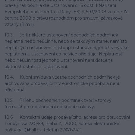
práva jinak použila dle ustanovení čl. 6 odst. 1 Nařízení
Evropského parlamentu a Rady (ES) č. 593/2008 ze dne 17.
června 2008 o právu rozhodném pro smluvní závazkové
vztahy (Řím I).
10.3. Je-li některé ustanovení obchodních podmínek
neplatné nebo neúčinné, nebo se takovým stane, namísto
neplatných ustanovení nastoupí ustanovení, jehož smysl se
neplatnému ustanovení co nejvíce přibližuje. Neplatností
nebo neúčinností jednoho ustanovení není dotčena
platnost ostatních ustanovení.
10.4. Kupní smlouva včetně obchodních podmínek je
archivována prodávajícím v elektronické podobě a není
přístupná.
10.5. Přílohu obchodních podmínek tvoří vzorový
formulář pro odstoupení od kupní smlouvy.
10.6. Kontaktní údaje prodávajícího: adresa pro doručování
Londýnská 730/59, Praha 2, 12000, adresa elektronické
pošty ball@ball.cz, telefon 274782411.