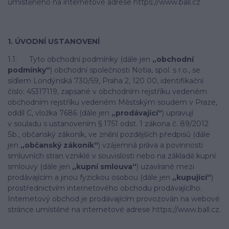
umístěného na internetové adrese https://www.ball.cz
1. ÚVODNÍ USTANOVENÍ
1.1. Tyto obchodní podmínky (dále jen
„obchodní
podmínky“
) obchodní společnosti Notia, spol. s r.o., se
sídlem Londýnská 730/59, Praha 2, 120 00, identifikační
číslo: 45317119, zapsané v obchodním rejstříku vedeném
obchodním rejstříku vedeném Městským soudem v Praze,
oddíl C, vložka 7686 (dále jen
„prodávající“
) upravují
v souladu s ustanovením § 1751 odst. 1 zákona č. 89/2012
Sb., občanský zákoník, ve znění pozdějších předpisů (dále
jen
„občanský zákoník“
) vzájemná práva a povinnosti
smluvních stran vzniklé v souvislosti nebo na základě kupní
smlouvy (dále jen
„kupní smlouva“
) uzavírané mezi
prodávajícím a jinou fyzickou osobou (dále jen
„kupující“
)
prostřednictvím internetového obchodu prodávajícího.
Internetový obchod je prodávajícím provozován na webové
stránce umístěné na internetové adrese https://www.ball.cz.