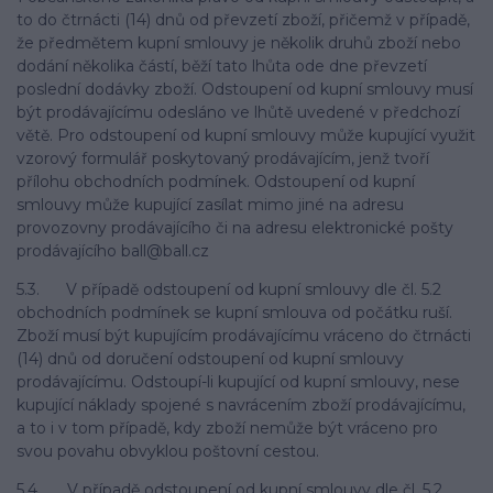
to do čtrnácti (14) dnů od převzetí zboží, přičemž v případě,
že předmětem kupní smlouvy je několik druhů zboží nebo
dodání několika částí, běží tato lhůta ode dne převzetí
poslední dodávky zboží. Odstoupení od kupní smlouvy musí
být prodávajícímu odesláno ve lhůtě uvedené v předchozí
větě. Pro odstoupení od kupní smlouvy může kupující využit
vzorový formulář poskytovaný prodávajícím, jenž tvoří
přílohu obchodních podmínek. Odstoupení od kupní
smlouvy může kupující zasílat mimo jiné na adresu
provozovny prodávajícího či na adresu elektronické pošty
prodávajícího ball@ball.cz
5.3. V případě odstoupení od kupní smlouvy dle čl. 5.2
obchodních podmínek se kupní smlouva od počátku ruší.
Zboží musí být kupujícím prodávajícímu vráceno do čtrnácti
(14) dnů od doručení odstoupení od kupní smlouvy
prodávajícímu. Odstoupí-li kupující od kupní smlouvy, nese
kupující náklady spojené s navrácením zboží prodávajícímu,
a to i v tom případě, kdy zboží nemůže být vráceno pro
svou povahu obvyklou poštovní cestou.
5.4. V případě odstoupení od kupní smlouvy dle čl. 5.2