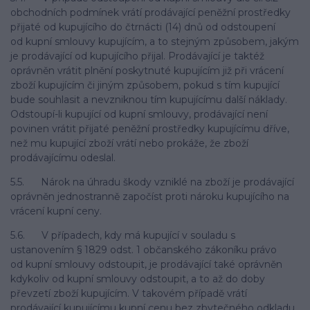
obchodních podmínek vrátí prodávající peněžní prostředky
přijaté od kupujícího do čtrnácti (14) dnů od odstoupení
od kupní smlouvy kupujícím, a to stejným způsobem, jakým
je prodávající od kupujícího přijal. Prodávající je taktéž
oprávněn vrátit plnění poskytnuté kupujícím již při vrácení
zboží kupujícím či jiným způsobem, pokud s tím kupující
bude souhlasit a nevzniknou tím kupujícímu další náklady.
Odstoupí-li kupující od kupní smlouvy, prodávající není
povinen vrátit přijaté peněžní prostředky kupujícímu dříve,
než mu kupující zboží vrátí nebo prokáže, že zboží
prodávajícímu odeslal.
5.5. Nárok na úhradu škody vzniklé na zboží je prodávající
oprávněn jednostranně započíst proti nároku kupujícího na
vrácení kupní ceny.
5.6. V případech, kdy má kupující v souladu s
ustanovením § 1829 odst. 1 občanského zákoníku právo
od kupní smlouvy odstoupit, je prodávající také oprávněn
kdykoliv od kupní smlouvy odstoupit, a to až do doby
převzetí zboží kupujícím. V takovém případě vrátí
prodávající kupujícímu kupní cenu bez zbytečného odkladu,