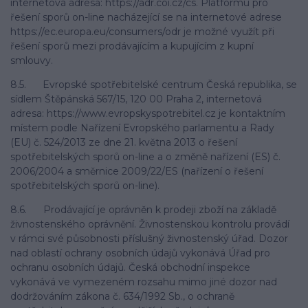
internetová adresa: https://adr.coi.cz/cs. Platformu pro
řešení sporů on-line nacházející se na internetové adrese
https://ec.europa.eu/consumers/odr je možné využít při
řešení sporů mezi prodávajícím a kupujícím z kupní
smlouvy.
8.5. Evropské spotřebitelské centrum Česká republika, se
sídlem Štěpánská 567/15, 120 00 Praha 2, internetová
adresa: https://www.evropskyspotrebitel.cz je kontaktním
místem podle Nařízení Evropského parlamentu a Rady
(EU) č. 524/2013 ze dne 21. května 2013 o řešení
spotřebitelských sporů on-line a o změně nařízení (ES) č.
2006/2004 a směrnice 2009/22/ES (nařízení o řešení
spotřebitelských sporů on-line).
8.6. Prodávající je oprávněn k prodeji zboží na základě
živnostenského oprávnění. Živnostenskou kontrolu provádí
v rámci své působnosti příslušný živnostenský úřad. Dozor
nad oblastí ochrany osobních údajů vykonává Úřad pro
ochranu osobních údajů. Česká obchodní inspekce
vykonává ve vymezeném rozsahu mimo jiné dozor nad
dodržováním zákona č. 634/1992 Sb., o ochraně