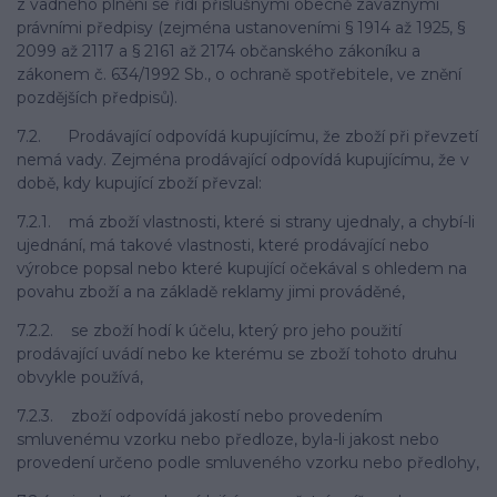
z vadného plnění se řídí příslušnými obecně závaznými
právními předpisy (zejména ustanoveními § 1914 až 1925, §
2099 až 2117 a § 2161 až 2174 občanského zákoníku a
zákonem č. 634/1992 Sb., o ochraně spotřebitele, ve znění
pozdějších předpisů).
7.2. Prodávající odpovídá kupujícímu, že zboží při převzetí
nemá vady. Zejména prodávající odpovídá kupujícímu, že v
době, kdy kupující zboží převzal:
7.2.1. má zboží vlastnosti, které si strany ujednaly, a chybí-li
ujednání, má takové vlastnosti, které prodávající nebo
výrobce popsal nebo které kupující očekával s ohledem na
povahu zboží a na základě reklamy jimi prováděné,
7.2.2. se zboží hodí k účelu, který pro jeho použití
prodávající uvádí nebo ke kterému se zboží tohoto druhu
obvykle používá,
7.2.3. zboží odpovídá jakostí nebo provedením
smluvenému vzorku nebo předloze, byla-li jakost nebo
provedení určeno podle smluveného vzorku nebo předlohy,