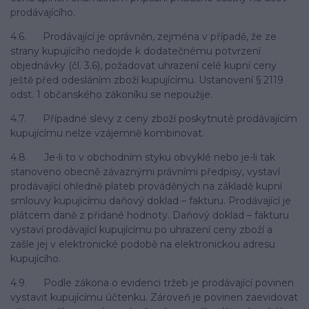
prodávajícího.
4.6. Prodávající je oprávněn, zejména v případě, že ze
strany kupujícího nedojde k dodatečnému potvrzení
objednávky (čl. 3.6), požadovat uhrazení celé kupní ceny
ještě před odesláním zboží kupujícímu. Ustanovení § 2119
odst. 1 občanského zákoníku se nepoužije.
4.7. Případné slevy z ceny zboží poskytnuté prodávajícím
kupujícímu nelze vzájemně kombinovat.
4.8. Je-li to v obchodním styku obvyklé nebo je-li tak
stanoveno obecně závaznými právními předpisy, vystaví
prodávající ohledně plateb prováděných na základě kupní
smlouvy kupujícímu daňový doklad – fakturu. Prodávající je
plátcem daně z přidané hodnoty. Daňový doklad – fakturu
vystaví prodávající kupujícímu po uhrazení ceny zboží a
zašle jej v elektronické podobě na elektronickou adresu
kupujícího.
4.9. Podle zákona o evidenci tržeb je prodávající povinen
vystavit kupujícímu účtenku. Zároveň je povinen zaevidovat