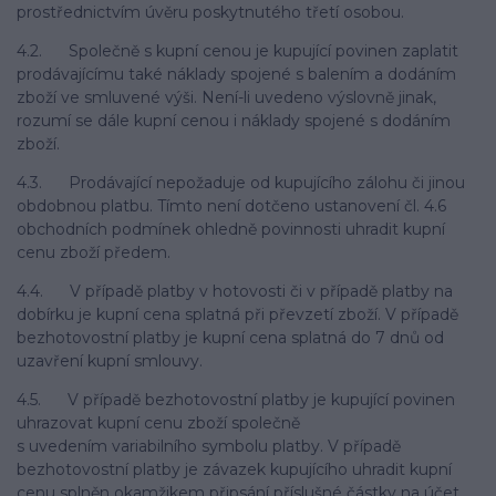
prostřednictvím úvěru poskytnutého třetí osobou.
4.2. Společně s kupní cenou je kupující povinen zaplatit
prodávajícímu také náklady spojené s balením a dodáním
zboží ve smluvené výši. Není-li uvedeno výslovně jinak,
rozumí se dále kupní cenou i náklady spojené s dodáním
zboží.
4.3. Prodávající nepožaduje od kupujícího zálohu či jinou
obdobnou platbu. Tímto není dotčeno ustanovení čl. 4.6
obchodních podmínek ohledně povinnosti uhradit kupní
cenu zboží předem.
4.4. V případě platby v hotovosti či v případě platby na
dobírku je kupní cena splatná při převzetí zboží. V případě
bezhotovostní platby je kupní cena splatná do 7 dnů od
uzavření kupní smlouvy.
4.5. V případě bezhotovostní platby je kupující povinen
uhrazovat kupní cenu zboží společně
s uvedením variabilního symbolu platby. V případě
bezhotovostní platby je závazek kupujícího uhradit kupní
cenu splněn okamžikem připsání příslušné částky na účet