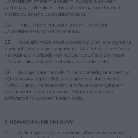
uživatelským jménem a heslem. Kupující je povinen
zachovávat mlčenlivost ohledně informací nezbytných
k přístupu do jeho uživatelského účtu.
2.4. Kupující není oprávněn umožnit využívání
uživatelského účtu třetím osobám.
2.5. rodávající může zrušit uživatelský účet, a to zejména
v případě, kdy kupující svůj uživatelský účet déle než 2 roky
nevyužívá, či v případě, kdy kupující poruší své povinnosti
z kupní smlouvy (včetně obchodních podmínek).
2.6. Kupující bere na vědomí, že uživatelský účet nemusí
být dostupný nepřetržitě, a to zejména s ohledem na
nutnou údržbu hardwarového a softwarového vybavení
prodávajícího, popř. nutnou údržbu hardwarového a
softwarového vybavení třetích osob.
3. UZAVŘENÍ KUPNÍ SMLOUVY
3.1. Veškerá prezentace zboží umístěná ve webovém