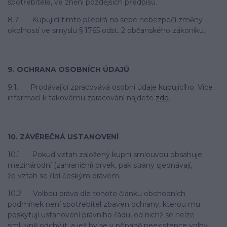
spotřebitele, ve znění pozdějších předpisů.
8.7. Kupující tímto přebírá na sebe nebezpečí změny
okolností ve smyslu § 1765 odst. 2 občanského zákoníku.
9. OCHRANA OSOBNÍCH ÚDAJŮ
9.1. Prodávající zpracovává osobní údaje kupujícího. Více
informací k takovému zpracování najdete
zde
.
10. ZÁVĚREČNÁ USTANOVENÍ
10.1. Pokud vztah založený kupní smlouvou obsahuje
mezinárodní (zahraniční) prvek, pak strany sjednávají,
že vztah se řídí českým právem.
10.2. Volbou práva dle tohoto článku obchodních
podmínek není spotřebitel zbaven ochrany, kterou mu
poskytují ustanovení právního řádu, od nichž se nelze
smluvně odchýlit, a jež by se v případě neexistence volby