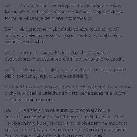
3.4. Pro objednání zboží vyplní kupující objednávkový
formulář ve webovém rozhraní obchodu. Objednávkový
formulář obsahuje zejména informace o:
3.4.1. objednávaném zboží (objednávané zboží „vloží“
kupující do elektronického nákupního košíku webového
rozhraní obchodu),
3.4.2. způsobu úhrady kupní ceny zboží, údaje o
požadovaném způsobu doručení objednávaného zboží a
3.4.3. informace o nákladech spojených s dodáním zboží
(dále společně jen jako
„objednávka“
).
V případě uvedení takové ceny, při níž je zjevné, že se jedná
o chybu v psaní a číslech, není tato cena závazná a kupní
smlouva není uzavřena.
3.5. Před zasláním objednávky prodávajícímu je
kupujícímu umožněno zkontrolovat a měnit údaje, které
do objednávky kupující vložil, a to i s ohledem na možnost
kupujícího zjišťovat a opravovat chyby vzniklé při zadávání
dat do objednávky. Objednávku odešle kupující