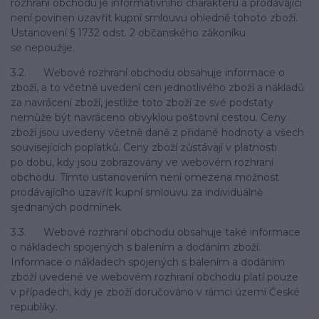
rozhraní obchodu je informativního charakteru a prodávající
není povinen uzavřít kupní smlouvu ohledně tohoto zboží.
Ustanovení § 1732 odst. 2 občanského zákoníku
se nepoužije.
3.2. Webové rozhraní obchodu obsahuje informace o
zboží, a to včetně uvedení cen jednotlivého zboží a nákladů
za navrácení zboží, jestliže toto zboží ze své podstaty
nemůže být navráceno obvyklou poštovní cestou. Ceny
zboží jsou uvedeny včetně daně z přidané hodnoty a všech
souvisejících poplatků. Ceny zboží zůstávají v platnosti
po dobu, kdy jsou zobrazovány ve webovém rozhraní
obchodu. Tímto ustanovením není omezena možnost
prodávajícího uzavřít kupní smlouvu za individuálně
sjednaných podmínek.
3.3. Webové rozhraní obchodu obsahuje také informace
o nákladech spojených s balením a dodáním zboží.
Informace o nákladech spojených s balením a dodáním
zboží uvedené ve webovém rozhraní obchodu platí pouze
v případech, kdy je zboží doručováno v rámci území České
republiky.