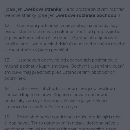
(dále jen
„webová stránka“
), a to prostřednictvím rozhraní
webové stránky (dále jen
„webové rozhraní obchodu“
).
1.2. Obchodní podmínky se nevztahují na případy, kdy
osoba, která má v úmyslu nakoupit zboží od prodávajícího,
je právnickou osobou či osobou, jež jedná při objednávání
zboží v rámci své podnikatelské činnosti nebo v rámci svého
samostatného výkonu povolání.
1.3. Ustanovení odchylná od obchodních podmínek je
možné sjednat v kupní smlouvě. Odchylná ujednání v kupní
smlouvě mají přednost před ustanoveními obchodních
podmínek.
1.4. Ustanovení obchodních podmínek jsou nedílnou
součástí kupní smlouvy. Kupní smlouva a obchodní
podmínky jsou vyhotoveny v českém jazyce. Kupní
smlouvu lze uzavřít v českém jazyce.
1.5. Znění obchodních podmínek může prodávající měnit
či doplňovat. Tímto ustanovením nejsou dotčena práva a
povinnosti vzniklá po dobu účinnosti předchozího znění