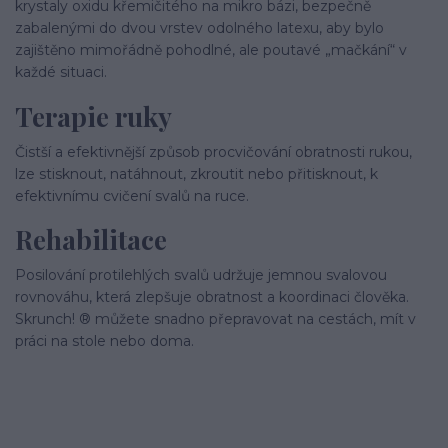
krystaly oxidu křemičitého na mikro bázi, bezpečně
zabalenými do dvou vrstev odolného latexu, aby bylo
zajištěno mimořádně pohodlné, ale poutavé „mačkání“ v
každé situaci.
Terapie ruky
Čistší a efektivnější způsob procvičování obratnosti rukou,
lze stisknout, natáhnout, zkroutit nebo přitisknout, k
efektivnímu cvičení svalů na ruce.
Rehabilitace
Posilování protilehlých svalů udržuje jemnou svalovou
rovnováhu, která zlepšuje obratnost a koordinaci člověka.
Skrunch! ® můžete snadno přepravovat na cestách, mít v
práci na stole nebo doma.